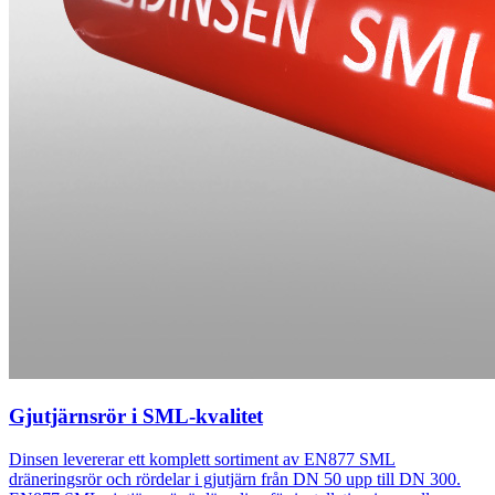
Gjutjärnsrör i SML-kvalitet
Dinsen levererar ett komplett sortiment av EN877 SML
dräneringsrör och rördelar i gjutjärn från DN 50 upp till DN 300.