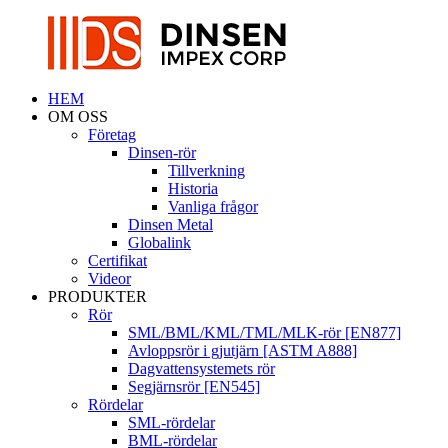
HEM
OM OSS
Företag
Dinsen-rör
Tillverkning
Historia
Vanliga frågor
Dinsen Metal
Globalink
Certifikat
Videor
PRODUKTER
Rör
SML/BML/KML/TML/MLK-rör [EN877]
Avloppsrör i gjutjärn [ASTM A888]
Dagvattensystemets rör
Segjärnsrör [EN545]
Rördelar
SML-rördelar
BML-rördelar