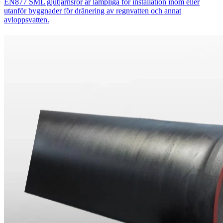
EN877 SML gjutjärnsrör är lämpliga för installation inom eller
utanför byggnader för dränering av regnvatten och annat
avloppsvatten.