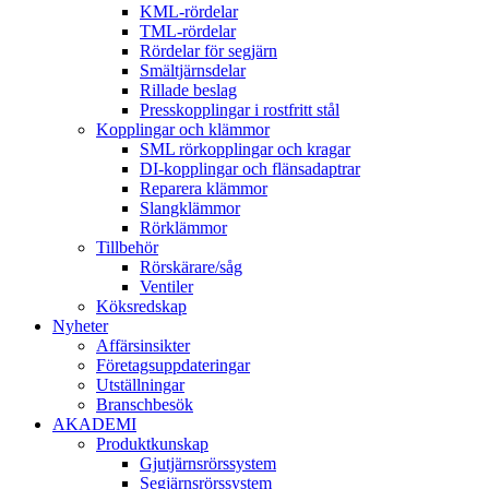
KML-rördelar
TML-rördelar
Rördelar för segjärn
Smältjärnsdelar
Rillade beslag
Presskopplingar i rostfritt stål
Kopplingar och klämmor
SML rörkopplingar och kragar
DI-kopplingar och flänsadaptrar
Reparera klämmor
Slangklämmor
Rörklämmor
Tillbehör
Rörskärare/såg
Ventiler
Köksredskap
Nyheter
Affärsinsikter
Företagsuppdateringar
Utställningar
Branschbesök
AKADEMI
Produktkunskap
Gjutjärnsrörssystem
Segjärnsrörssystem