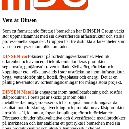
Vem är Dinsen
Som ett framstående företag i branschen har DINSEN Group väckt
stor uppmärksamhet med sin diversifierade affärsstruktur och starka
professionella kapacitet. Gruppen har tre distinkta affärsenheter som
var och en lyser inom olika områden.
DINSEN-rör
fokuserar på rörledningsverksamhet. Med rik
erfarenhet och avancerad teknik omfattar deras produkter
segjärnsrör, gjutjärnsrör (även kallade SML-rör), rördelar och
kopplingar etc., vilka används i stor utsträckning inom infrastruktur,
bygg, vattenförsörjning, hotell, flygplatser och energi. Det är en
pålitlig leverantör av rörledningslösningar för många stora projekt.
DINSEN Metall
är engagerat inom metallbearbetning och rostfria
stålprodukter. Företaget är skickligt inom olika
metallbearbetningsprocesser och har uppnått anmärkningsvärda
resultat inom forskning, utveckling och produktion av fästprodukter
i rostfritt stål, klämmor, fogar, kopplingar, rör och rördelar etc.
Företaget erbjuder högkvalitativa och diversifierade metallprodukter
på marknaden och har etablerat ett gott rykte i branschen med sin
höga produktkvalitet och utsökta hantverksskicklighet.