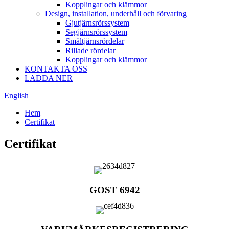
Kopplingar och klämmor
Design, installation, underhåll och förvaring
Gjutjärnsrörssystem
Segjärnsrörssystem
Smältjärnsrördelar
Rillade rördelar
Kopplingar och klämmor
KONTAKTA OSS
LADDA NER
English
Hem
Certifikat
Certifikat
GOST 6942