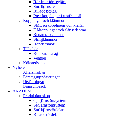
Rördelar för segjärn
Smältjärnsdelar
Rillade beslag
Presskopplingar i rostfritt stål
Kopplingar och klämmor
SML rörkopplingar och kragar
DI-kopplingar och flänsadaptrar
Reparera klämmor
Slangklämmor
Rörklämmor
Tillbehör
Rörskärare/såg
Ventiler
Köksredskap
Nyheter
Affärsinsikter
Företagsuppdateringar
Utställningar
Branschbesök
AKADEMI
Produktkunskap
Gjutjärnsrörssystem
Segjärnsrörssystem
Smältjärnsrördelar
Rillade rördelar