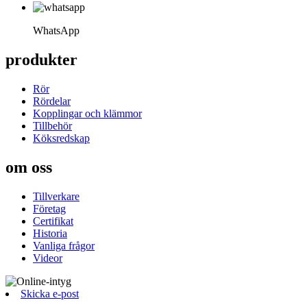
WhatsApp
produkter
Rör
Rördelar
Kopplingar och klämmor
Tillbehör
Köksredskap
om oss
Tillverkare
Företag
Certifikat
Historia
Vanliga frågor
Videor
Skicka e-post