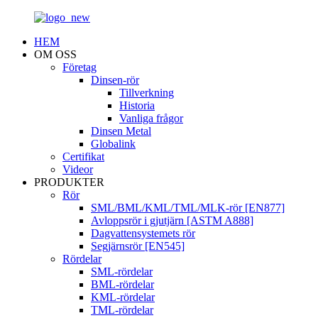
HEM
OM OSS
Företag
Dinsen-rör
Tillverkning
Historia
Vanliga frågor
Dinsen Metal
Globalink
Certifikat
Videor
PRODUKTER
Rör
SML/BML/KML/TML/MLK-rör [EN877]
Avloppsrör i gjutjärn [ASTM A888]
Dagvattensystemets rör
Segjärnsrör [EN545]
Rördelar
SML-rördelar
BML-rördelar
KML-rördelar
TML-rördelar